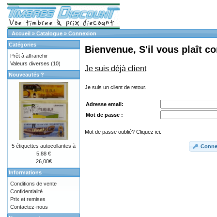
Accueil
»
Catalogue
»
Connexion
Catégories
Bienvenue, S'il vous plaît c
Prêt à affranchir
Valeurs diverses
(10)
Je suis déjà client
Nouveautés ?
Je suis un client de retour.
Adresse email:
Mot de passe :
Mot de passe oublié? Cliquez ici.
5 étiquettes autocollantes à
Conne
5,88 €
26,00€
Informations
Conditions de vente
Confidentialité
Prix et remises
Contactez-nous