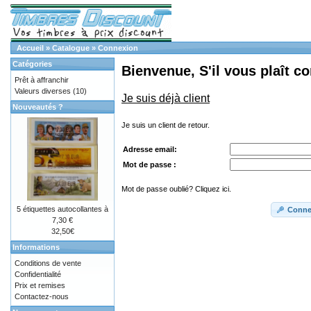
Accueil
»
Catalogue
»
Connexion
Catégories
Bienvenue, S'il vous plaît c
Prêt à affranchir
Valeurs diverses
(10)
Je suis déjà client
Nouveautés ?
Je suis un client de retour.
Adresse email:
Mot de passe :
Mot de passe oublié? Cliquez ici.
5 étiquettes autocollantes à
Conne
7,30 €
32,50€
Informations
Conditions de vente
Confidentialité
Prix et remises
Contactez-nous