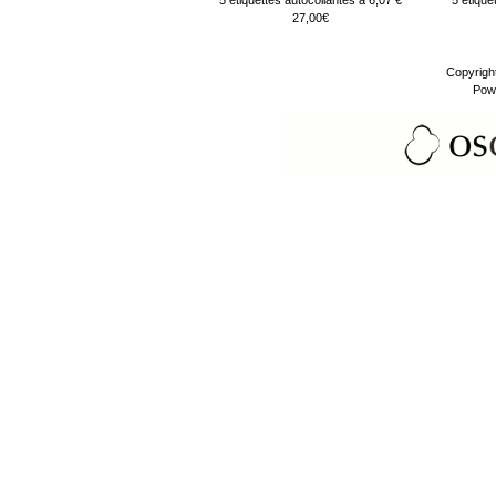
5 étiquettes autocollantes à 6,07 €
5 étique
27,00€
Copyrigh
Pow