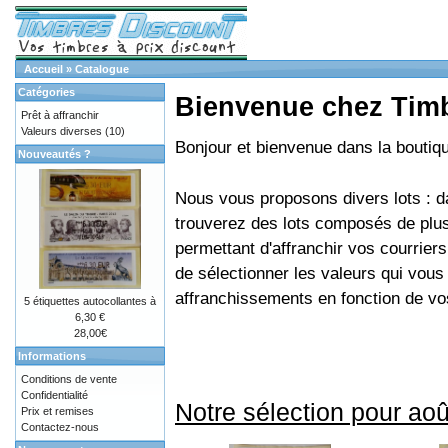
Accueil
»
Catalogue
Catégories
Bienvenue chez Tim
Prêt à affranchir
Valeurs diverses
(10)
Bonjour et bienvenue dans la bouti
Nouveautés ?
Nous vous proposons divers lots : d
trouverez des lots composés de plus
permettant d'affranchir vos courriers
de sélectionner les valeurs qui vou
affranchissements en fonction de vo
5 étiquettes autocollantes à
6,30 €
28,00€
Informations
Conditions de vente
Confidentialité
Notre sélection pour aoû
Prix et remises
Contactez-nous