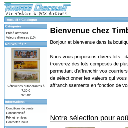
Accueil
»
Catalogue
Catégories
Bienvenue chez Tim
Prêt à affranchir
Valeurs diverses
(10)
Bonjour et bienvenue dans la bouti
Nouveautés ?
Nous vous proposons divers lots : d
trouverez des lots composés de plus
permettant d'affranchir vos courriers
de sélectionner les valeurs qui vou
affranchissements en fonction de vo
5 étiquettes autocollantes à
7,30 €
32,50€
Informations
Conditions de vente
Confidentialité
Notre sélection pour aoû
Prix et remises
Contactez-nous