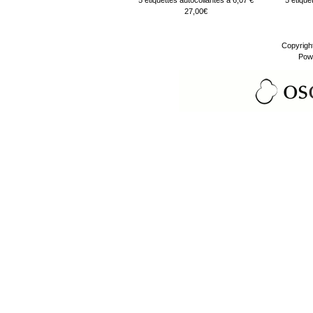
5 étiquettes autocollantes à 6,07 €
5 étique
27,00€
Copyrigh
Pow