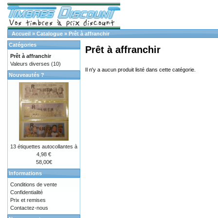
Accueil
»
Catalogue
»
Prêt à affranchir
Catégories
Prêt à affranchir
Prêt à affranchir
Valeurs diverses
(10)
Il n'y a aucun produit listé dans cette catégorie.
Nouveautés ?
13 étiquettes autocollantes à
4,98 €
58,00€
Informations
Conditions de vente
Confidentialité
Prix et remises
Contactez-nous