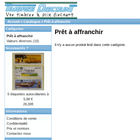
Accueil
»
Catalogue
»
Prêt à affranchir
Catégories
Prêt à affranchir
Prêt à affranchir
Valeurs diverses
(10)
Il n'y a aucun produit listé dans cette catégorie.
Nouveautés ?
5 étiquettes autocollantes à
5,88 €
26,00€
Informations
Conditions de vente
Confidentialité
Prix et remises
Contactez-nous