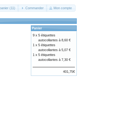
panier (11)
Commander
Mon compte
Panier
9 x
5 étiquettes
autocollantes à 8,60 €
1 x
5 étiquettes
autocollantes à 5,07 €
1 x
5 étiquettes
autocollantes à 7,30 €
401,75€