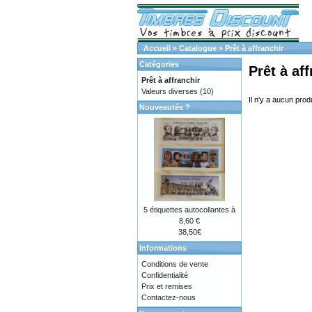
Accueil
»
Catalogue
»
Prêt à affranchir
Catégories
Prêt à af
Prêt à affranchir
Valeurs diverses
(10)
Il n'y a aucun produ
Nouveautés ?
5 étiquettes autocollantes à
8,60 €
38,50€
Informations
Conditions de vente
Confidentialité
Prix et remises
Contactez-nous