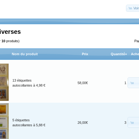
Voir
iverses
r
10
produits)
Pa
Nom du produit
Prix
Quantité+
Ache
13 étiquettes
58,00€
1
autocollantes à 4,98 €
5 étiquettes
26,00€
3
autocollantes à 5,88 €