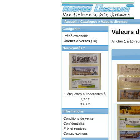
Accueil
»
Catalogue
»
Valeurs diverses
Catégories
Valeurs d
Prêt à affranchir
Valeurs diverses
(10)
Afficher
1
à
10
(su
Nouveautés ?
5 étiquettes autocollantes à
7,37 €
33,00€
Informations
Conditions de vente
Confidentialité
Prix et remises
Contactez-nous