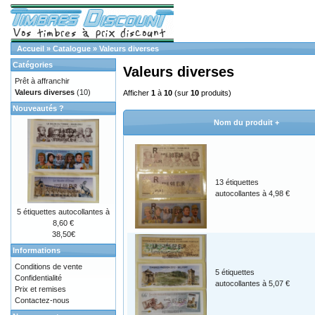
Accueil
»
Catalogue
»
Valeurs diverses
Catégories
Valeurs diverses
Prêt à affranchir
Valeurs diverses
(10)
Afficher
1
à
10
(sur
10
produits)
Nouveautés ?
Nom du produit +
13 étiquettes
autocollantes à 4,98 €
5 étiquettes autocollantes à
8,60 €
38,50€
Informations
Conditions de vente
5 étiquettes
Confidentialité
autocollantes à 5,07 €
Prix et remises
Contactez-nous