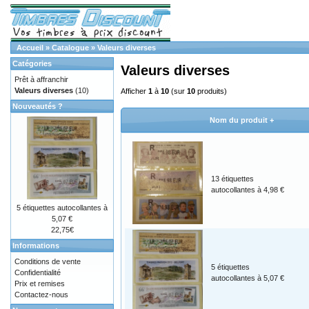
Accueil
»
Catalogue
»
Valeurs diverses
Catégories
Valeurs diverses
Prêt à affranchir
Valeurs diverses
(10)
Afficher
1
à
10
(sur
10
produits)
Nouveautés ?
Nom du produit +
13 étiquettes
autocollantes à 4,98 €
5 étiquettes autocollantes à
5,07 €
22,75€
Informations
Conditions de vente
5 étiquettes
Confidentialité
autocollantes à 5,07 €
Prix et remises
Contactez-nous