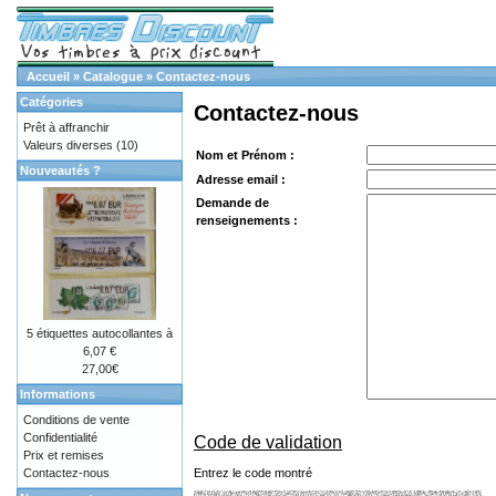
Accueil
»
Catalogue
»
Contactez-nous
Catégories
Contactez-nous
Prêt à affranchir
Valeurs diverses
(10)
Nom et Prénom :
Nouveautés ?
Adresse email :
Demande de
renseignements :
5 étiquettes autocollantes à
6,07 €
27,00€
Informations
Conditions de vente
Confidentialité
Code de validation
Prix et remises
Entrez le code montré
Contactez-nous