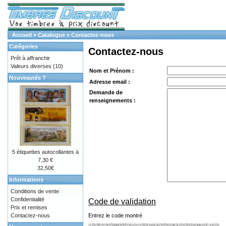
Accueil
»
Catalogue
»
Contactez-nous
Catégories
Contactez-nous
Prêt à affranchir
Valeurs diverses
(10)
Nom et Prénom :
Nouveautés ?
Adresse email :
Demande de
renseignements :
5 étiquettes autocollantes à
7,30 €
32,50€
Informations
Conditions de vente
Confidentialité
Code de validation
Prix et remises
Entrez le code montré
Contactez-nous